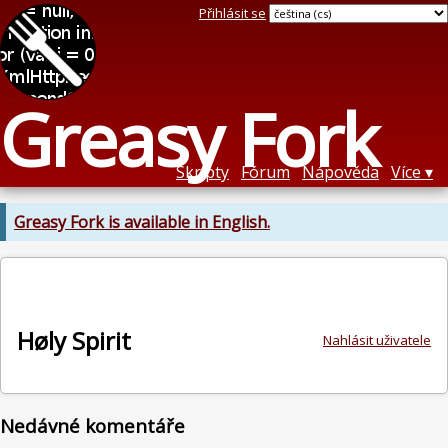
Přihlásit se
Greasy Fork
Skripty
Fórum
Nápověda
Více
Greasy Fork is available in English.
Høly Spirit
Nahlásit uživatele
Nedávné komentáře