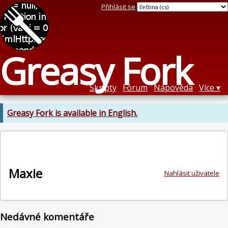
Přihlásit se
Greasy Fork
Skripty
Fórum
Nápověda
Více
Greasy Fork is available in English.
Maxie
Nahlásit uživatele
Nedávné komentáře