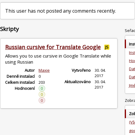
This user has not posted any comments recently.
Skripty
Seřad
Ins
Russian cursive for Translate Google
JS
Ins
Allows you to use cursive in Google Translate while
Ho
using Russian
Dat
Autor
Maxie
Vytvořeno
30. 04.
2017
Denně instalací
0
Dat
Aktualizováno
30. 04.
Celkem instalací
203
Jm
2017
Hodnocení
0
0
0
Zobra
Zob
(Vš
go