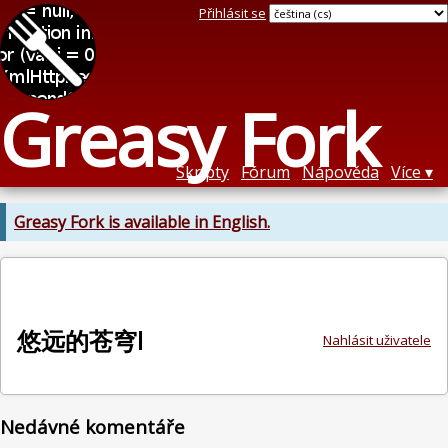
Přihlásit se
Greasy Fork
Skripty
Fórum
Nápověda
Více
Greasy Fork is available in English.
悠远的苍穹l
Nahlásit uživatele
Nedávné komentáře