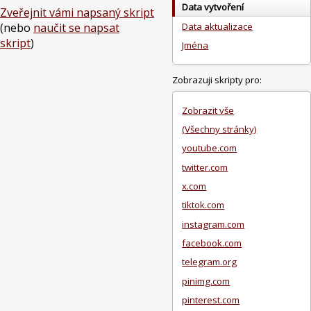
Data vytvoření
Zveřejnit vámi napsaný skript
Data aktualizace
(nebo
naučit se napsat
skript
)
Jména
Zobrazuji skripty pro:
Zobrazit vše
(Všechny stránky)
youtube.com
twitter.com
x.com
tiktok.com
instagram.com
facebook.com
telegram.org
pinimg.com
pinterest.com