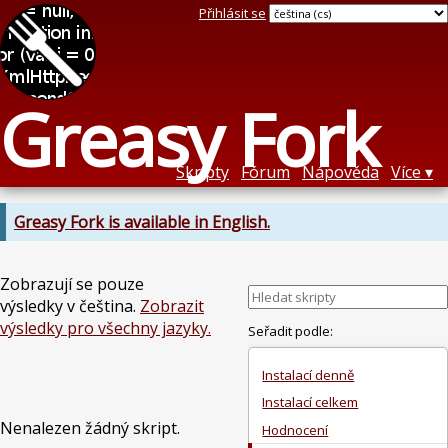
Přihlásit se
Greasy Fork
Skripty
Fórum
Nápověda
Více
Greasy Fork is available in English.
Zobrazují se pouze
výsledky v čeština.
Zobrazit
výsledky pro všechny jazyky.
Seřadit podle:
Instalací denně
Instalací celkem
Nenalezen žádný skript.
Hodnocení