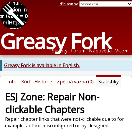
Přihlásit se
Greasy Fork
Skripty
Fórum
Nápověda
Více
Greasy Fork is available in English.
Info
Kód
Historie
Zpětná vazba (0)
Statistiky
ESJ Zone: Repair Non-
clickable Chapters
Repair chapter links that were not-clickable due to for
example, author misconfigured or by-designed.