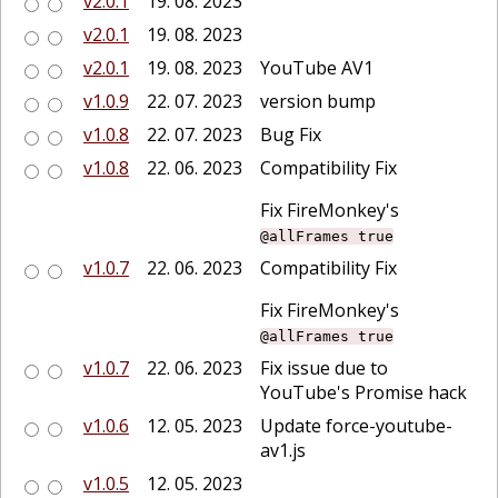
v2.0.1
19. 08. 2023
v2.0.1
19. 08. 2023
v2.0.1
19. 08. 2023
YouTube AV1
v1.0.9
22. 07. 2023
version bump
v1.0.8
22. 07. 2023
Bug Fix
v1.0.8
22. 06. 2023
Compatibility Fix
Fix FireMonkey's
@allFrames true
v1.0.7
22. 06. 2023
Compatibility Fix
Fix FireMonkey's
@allFrames true
v1.0.7
22. 06. 2023
Fix issue due to
YouTube's Promise hack
v1.0.6
12. 05. 2023
Update force-youtube-
av1.js
v1.0.5
12. 05. 2023