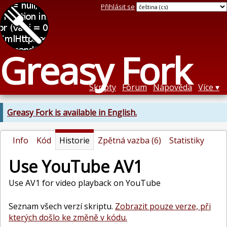
Přihlásit se
Greasy Fork
Skripty
Fórum
Nápověda
Více
Greasy Fork is available in English.
Info
Kód
Historie
Zpětná vazba (6)
Statistiky
Use YouTube AV1
Use AV1 for video playback on YouTube
Seznam všech verzí skriptu.
Zobrazit pouze verze, při
kterých došlo ke změně v kódu.