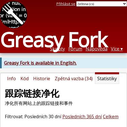
Přihlásit se
Greasy Fork
Skripty
Fórum
Nápověda
Více
Greasy Fork is available in English.
Info
Kód
Historie
Zpětná vazba (34)
Statistiky
跟踪链接净化
净化所有网站上的跟踪链接和事件
Filtrovat: Posledních 30 dní
Posledních 365 dní
Celkem