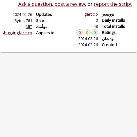
.
Ask a question, post a review
, or
report the script
نووسەر
garticio
2024-02-26
Updated
0
Daily installs
761 Bytes
Size
48
Total installs
مۆڵەت
MIT
0
0
0
Ratings
huggingface.co
Applies to
وەشان
2024-02-26
2024-02-26
Created