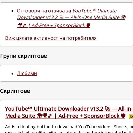
Отговори на отзива за
YouTube℠ Ultimate
Downloader v13.2 🚀 — All-in-One Media Suite 🌍
🎥🎵 | Ad-Free + SponsorBlock 🛡
Виж цялата активност на потребителя.
Групи скриптове
Любими
Скриптове
YouTube℠ Ultimate Downloader v13.2 🚀 — All-in
Media Suite 🌍🎥🎵 | Ad-Free + SponsorBlock 🛡
J
Adds a floating button to download YouTube videos, Shorts, a
music in high quality, with an automatic system integrated with