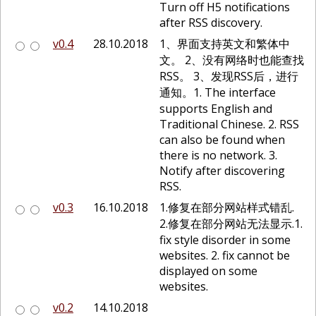
Turn off H5 notifications
after RSS discovery.
v0.4
28.10.2018
1、界面支持英文和繁体中
文。 2、没有网络时也能查找
RSS。 3、发现RSS后，进行
通知。1. The interface
supports English and
Traditional Chinese. 2. RSS
can also be found when
there is no network. 3.
Notify after discovering
RSS.
v0.3
16.10.2018
1.修复在部分网站样式错乱.
2.修复在部分网站无法显示.1.
fix style disorder in some
websites. 2. fix cannot be
displayed on some
websites.
v0.2
14.10.2018