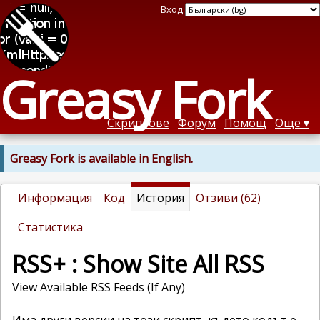
Вход
Greasy Fork
Скриптове
Форум
Помощ
Още
Greasy Fork is available in English.
Информация
Код
История
Отзиви (62)
Статистика
RSS+ : Show Site All RSS
View Available RSS Feeds (If Any)