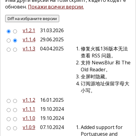
Има други версии на този скрипт, където кодът е
обновен.
Покажи всички версии.
v1.2.1
31.03.2026
v1.1.4
29.06.2025
v1.1.3
04.04.2025
修复火狐136版本无法
查看 RSS 问题。
支持 NewsBlur 和 The
Old Reader。
全屏时隐藏。
订阅源地址保留字母大
小写。
v1.1.2
16.01.2025
v1.1.1
19.10.2024
v1.1.0
19.10.2024
v1.0.9
07.10.2024
Added support for
Portuguese and