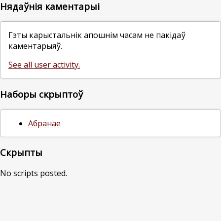
Нядаўнія каментарыі
Гэты карыстальнік апошнім часам не пакідаў
каментарыяў.
See all user activity.
Наборы скрыптоў
Абранае
Скрыпты
No scripts posted.