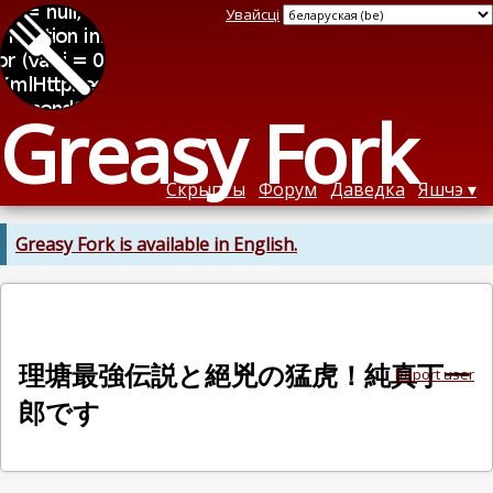
Увайсці
Greasy Fork
Скрыпты
Форум
Даведка
Яшчэ
Greasy Fork is available in English.
理塘最強伝説と絕兇の猛虎！純真丁一
Report user
郎です