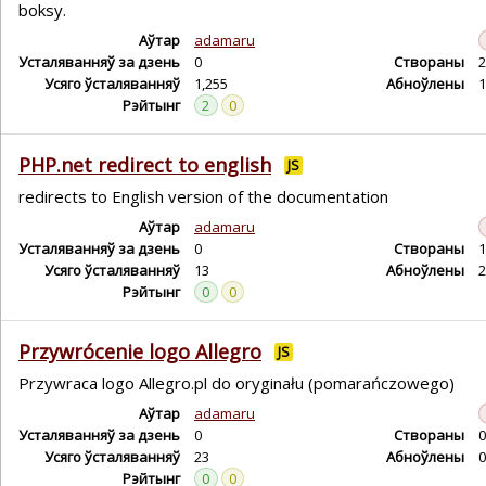
boksy.
Аўтар
adamaru
Усталяванняў за дзень
0
Створаны
2
Усяго ўсталяванняў
1,255
Абноўлены
1
Рэйтынг
2
0
PHP.net redirect to english
JS
redirects to English version of the documentation
Аўтар
adamaru
Усталяванняў за дзень
0
Створаны
1
Усяго ўсталяванняў
13
Абноўлены
2
Рэйтынг
0
0
Przywrócenie logo Allegro
JS
Przywraca logo Allegro.pl do oryginału (pomarańczowego)
Аўтар
adamaru
Усталяванняў за дзень
0
Створаны
0
Усяго ўсталяванняў
23
Абноўлены
0
Рэйтынг
0
0