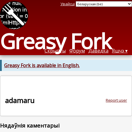
Увайсці
Greasy Fork
Скрыпты
Форум
Даведка
Яшчэ
Greasy Fork is available in English.
adamaru
Report user
Нядаўнія каментарыі