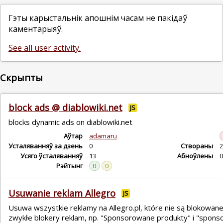
Гэты карыстальнік апошнім часам не пакідаў
каментарыяў.
See all user activity.
Скрыпты
block ads @ diablowiki.net
JS
blocks dynamic ads on diablowiki.net
Аўтар
adamaru
Усталяванняў за дзень
0
Створаны
2
Усяго ўсталяванняў
13
Абноўлены
0
Рэйтынг
0
0
Usuwanie reklam Allegro
JS
Usuwa wszystkie reklamy na Allegro.pl, które nie są blokowan
zwykłe blokery reklam, np. "Sponsorowane produkty" i "spon