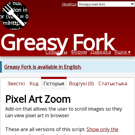
Увайсці
Greasy Fork
Скрыпты
Форум
Даведка
Яшчэ
Greasy Fork is available in English.
Звесткі
Код
Гісторыя
Водгукі (0)
Статыстыка
Pixel Art Zoom
Add-on that allows the user to scroll images so they
can view pixel art in browser
These are all versions of this script.
Show only the