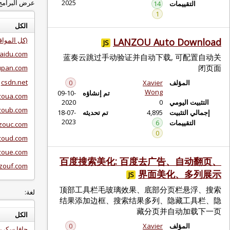
2025
عرض البرامج النصية لـ:
14
1
الكل
(كل المواقع)
LANZOU Au
JS
baidu.com
蓝奏云跳过手动验证并自动下
baidupan.com
csdn.net
0
Xavie
Won
تم إنشاؤه
09-10-
lanzoua.com
2020
lanzoub.com
4,89
تم تحديثه
18-07-
2023
6
lanzouc.com
0
lanzoud.com
lanzoue.com
百度搜索美化: 百度去广
lanzouf.com
界面
JS
顶部工具栏毛玻璃效果、底部
لغة:
结果添加边框、搜索结果多列
藏分页
الكل
0
Xavie
جافا سكريبت