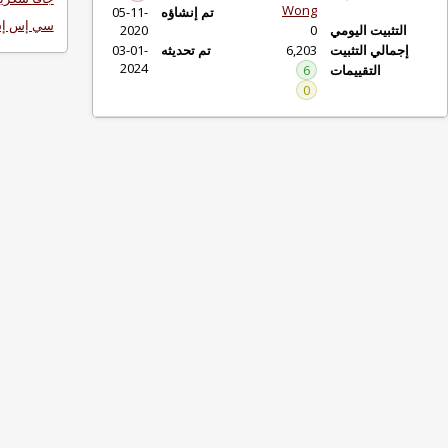
Won
تم إنشاؤه
05-11-
سي إس إس
2020
6,20
تم تحديثه
03-01-
2024
6
0