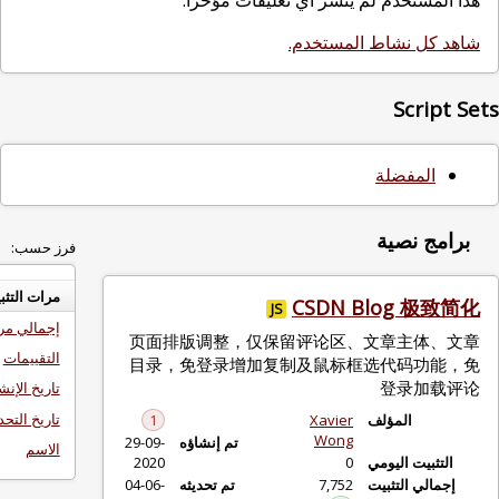
نشر أي تعليقات مؤخرا.
مستخدم.
فرز حسب:
مرات التثبيت اليومية
CSDN
JS
إجمالي مرات التثبيت
页面排版调整，仅保留评论区
التقييمات
目录，免登录增加复制及鼠标
تاريخ الإنشاء
تاريخ التحديث
1
Xavie
Won
تم إنشاؤه
29-09-
الاسم
2020
7,75
تم تحديثه
04-06-