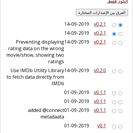
الكود فقط.
14-09-2019
v0.2.1
14-09-2019
v0.2.1
Preventing displaying
14-09-2019
v0.2.1
rating data on the wrong
movie/show, showing two
ratings
Use IMDb Utility Library
14-09-2019
v0.2.0
to fetch data directly from
IMDb.
01-09-2019
v0.1.1
01-09-2019
v0.1.1
added @connect
01-09-2019
v0.1.1
metadaata
01-09-2019
v0.1