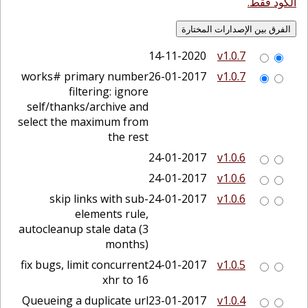
الكود فقط.
14-11-2020
v1.0.7
works# primary number
26-01-2017
v1.0.7
filtering: ignore
self/thanks/archive and
select the maximum from
the rest
24-01-2017
v1.0.6
24-01-2017
v1.0.6
skip links with sub-
24-01-2017
v1.0.6
elements rule,
autocleanup stale data (3
months)
fix bugs, limit concurrent
24-01-2017
v1.0.5
xhr to 16
Queueing a duplicate url
23-01-2017
v1.0.4